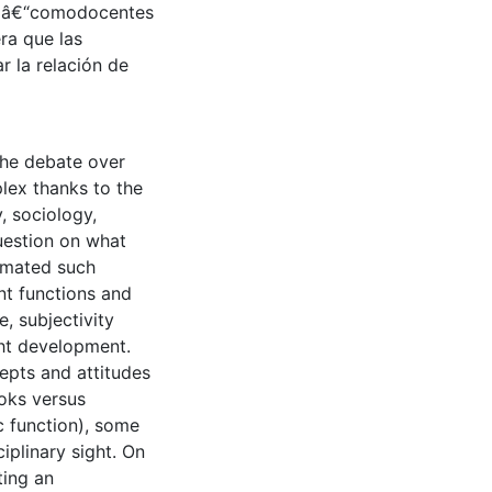
a â€“comodocentes
ra que las
r la relación de
the debate over
lex thanks to the
y, sociology,
uestion on what
timated such
nt functions and
, subjectivity
ght development.
pts and attitudes
ooks versus
c function), some
ciplinary sight. On
ting an