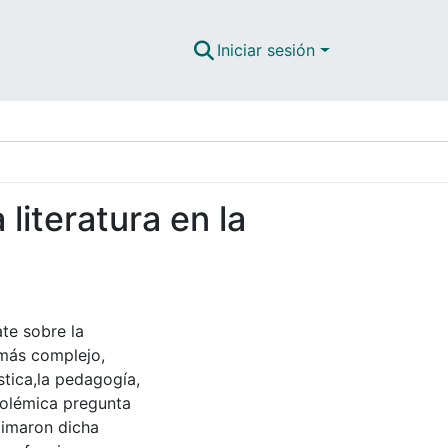
Iniciar sesión
literatura en la
ate sobre la
 más complejo,
ística,la pedagogía,
 polémica pregunta
timaron dicha