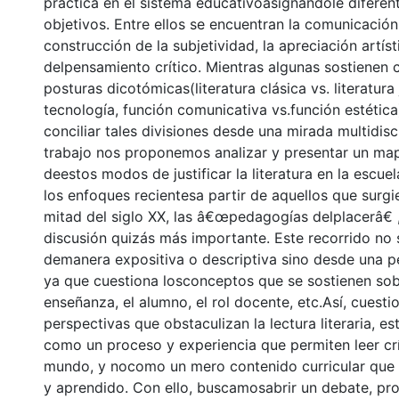
práctica en el sistema educativoasignándole diferen
objetivos. Entre ellos se encuentran la comunicación,
construcción de la subjetividad, la apreciación artísti
delpensamiento crítico. Mientras algunas sostienen
posturas dicotómicas(literatura clásica vs. literatura j
tecnología, función comunicativa vs.función estética)
conciliar tales divisiones desde una mirada multidisci
trabajo nos proponemos analizar y presentar un ma
deestos modos de justificar la literatura en la escue
los enfoques recientesa partir de aquellos que surg
mitad del siglo XX, las â€œpedagogías delplacerâ€ ,
discusión quizás más importante. Este recorrido no 
demanera expositiva o descriptiva sino desde una pe
ya que cuestiona losconceptos que se sostienen sobre
enseñanza, el alumno, el rol docente, etc.Así, cuest
perspectivas que obstaculizan la lectura literaria, e
como un proceso y experiencia que permiten leer cr
mundo, y nocomo un mero contenido curricular que
y aprendido. Con ello, buscamosabrir un debate, p