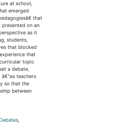
ture at school,
that emerged
 pedagogiesâ€ that
t presented on an
perspective as it
ng, students,
ves that blocked
 experience that
curricular topic
set a debate,
g â€“as teachers
y so that the
onship between
Debates
,