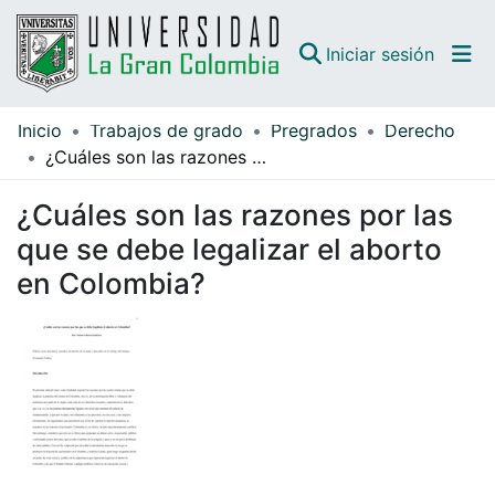
(curren
Iniciar sesión
Inicio
Trabajos de grado
Pregrados
Derecho
Comunidades
¿Cuáles son las razones por las que se debe legalizar el aborto en Colombia?
Todo DSpace
¿Cuáles son las razones por las
Guías
que se debe legalizar el aborto
en Colombia?