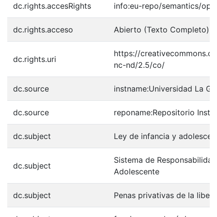
dc.rights.accesRights
info:eu-repo/semantics/op
dc.rights.acceso
Abierto (Texto Completo)
https://creativecommons.or
dc.rights.uri
nc-nd/2.5/co/
dc.source
instname:Universidad La G
dc.source
reponame:Repositorio Insti
dc.subject
Ley de infancia y adolescen
Sistema de Responsabilidad
dc.subject
Adolescente
dc.subject
Penas privativas de la liber