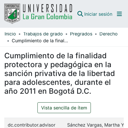
(curren
Iniciar sesión
Inicio
Trabajos de grado
Pregrados
Derecho
Comunidades
Cumplimiento de la finalidad protectora y pedagógica en la sanción privativa de la libertad para adolescentes, durante el año 2011 en Bogotá D.C.
Todo DSpace
Cumplimiento de la finalidad
Guías
protectora y pedagógica en la
sanción privativa de la libertad
para adolescentes, durante el
año 2011 en Bogotá D.C.
Vista sencilla de ítem
dc.contributor.advisor
Sánchez Vargas, Martha Yen