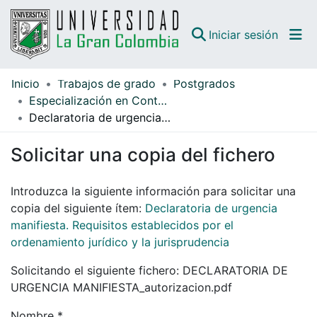
(curren
Iniciar sesión
Inicio
Trabajos de grado
Postgrados
Comunidades
Especialización en Contratación estatal
Declaratoria de urgencia manifiesta. Requisitos establecidos por el ordenamiento jurídico y la jurisprudencia
Todo DSpace
Solicitar una copia del fichero
Guías
Introduzca la siguiente información para solicitar una
copia del siguiente ítem:
Declaratoria de urgencia
manifiesta. Requisitos establecidos por el
ordenamiento jurídico y la jurisprudencia
Solicitando el siguiente fichero: DECLARATORIA DE
URGENCIA MANIFIESTA_autorizacion.pdf
Nombre *