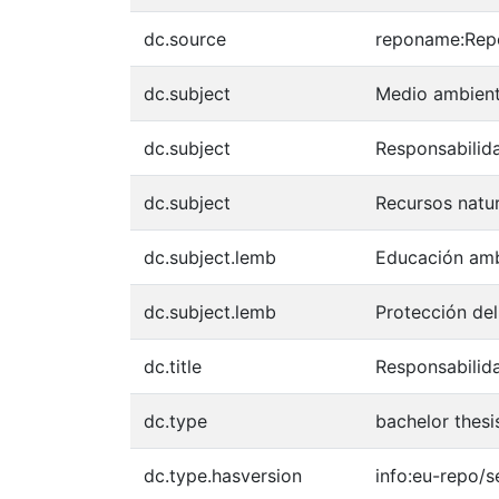
dc.source
reponame:Repo
dc.subject
Medio ambien
dc.subject
Responsabilida
dc.subject
Recursos natu
dc.subject.lemb
Educación amb
dc.subject.lemb
Protección de
dc.title
Responsabilid
dc.type
bachelor thesi
dc.type.hasversion
info:eu-repo/