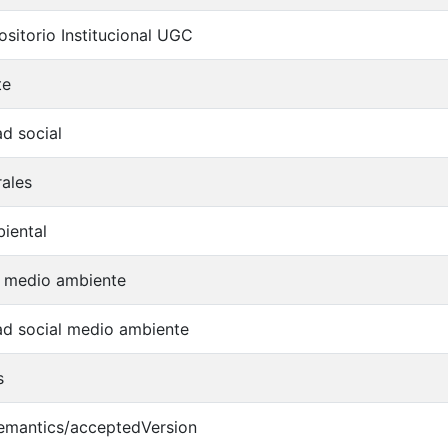
sitorio Institucional UGC
te
d social
rales
iental
l medio ambiente
ad social medio ambiente
s
semantics/acceptedVersion