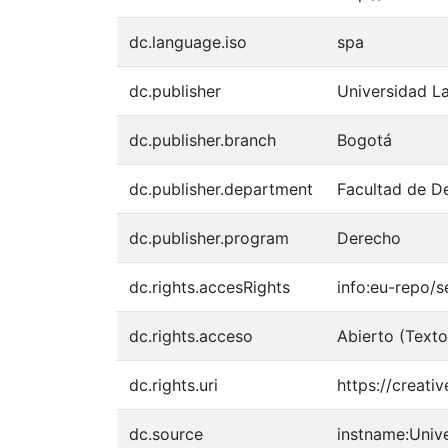
dc.language.iso
spa
dc.publisher
Universidad L
dc.publisher.branch
Bogotá
dc.publisher.department
Facultad de De
dc.publisher.program
Derecho
dc.rights.accesRights
info:eu-repo/
dc.rights.acceso
Abierto (Text
dc.rights.uri
https://creat
dc.source
instname:Univ