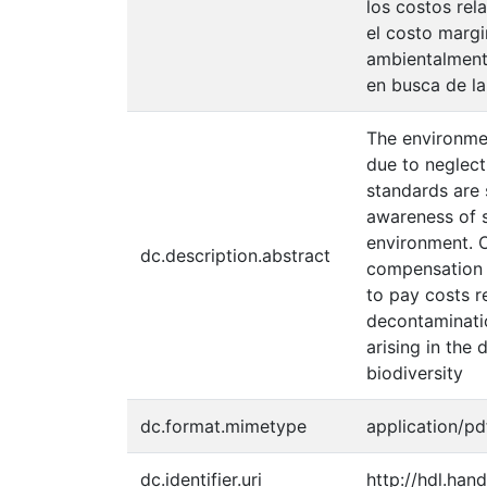
los costos rel
el costo margi
ambientalmente
en busca de la
The environmen
due to neglect
standards are 
awareness of s
environment. O
dc.description.abstract
compensation f
to pay costs r
decontaminati
arising in the
biodiversity
dc.format.mimetype
application/pd
dc.identifier.uri
http://hdl.han