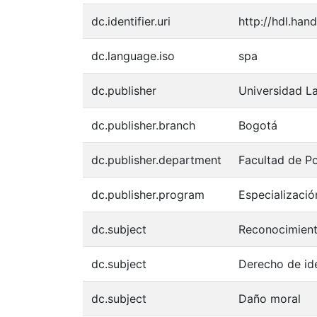
dc.identifier.uri
http://hdl.han
dc.language.iso
spa
dc.publisher
Universidad L
dc.publisher.branch
Bogotá
dc.publisher.department
Facultad de P
dc.publisher.program
Especializació
dc.subject
Reconocimiento
dc.subject
Derecho de id
dc.subject
Daño moral