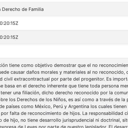
n Derecho de Familia
0:20:15Z
0:20:15Z
ción tiene como objetivo demostrar que el no reconocimient
uede causar daños morales y materiales al no reconocido, 
d civil extracontractual por parte del progenitor. Es impor
se basa en el derecho inherente que tiene toda persona me
 tener una filiación, dicho derecho reconocido por la comun
re los Derechos de los Niños, es así como a través de la p
e países como México, Perú y Argentina los cuales tienen
por falta de reconocimiento de hijos. La responsabilidad ci
de hijo, no tiene desarrollo jurisprudencial ni doctrinal, si
expresa de Leyes por parte de nuestro legislador. El desarr