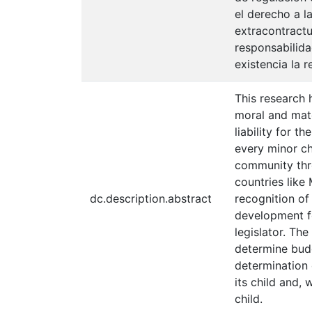
el derecho a l
extracontractu
responsabilida
existencia la 
This research 
moral and mate
liability for t
every minor chi
community thro
countries like
dc.description.abstract
recognition of 
development fo
legislator. Th
determine budg
determination 
its child and,
child.