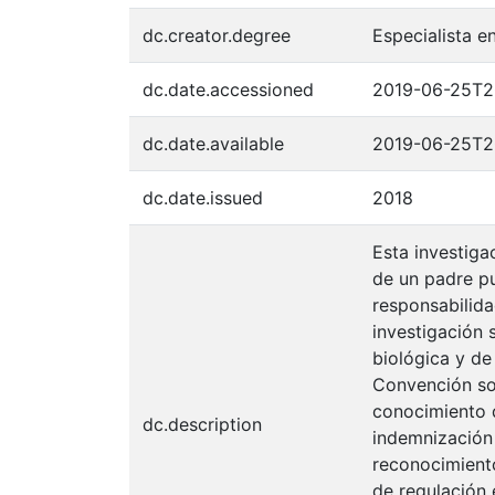
dc.creator.degree
Especialista e
dc.date.accessioned
2019-06-25T2
dc.date.available
2019-06-25T2
dc.date.issued
2018
Esta investiga
de un padre p
responsabilida
investigación 
biológica y de
Convención sob
conocimiento d
dc.description
indemnización 
reconocimiento 
de regulación 