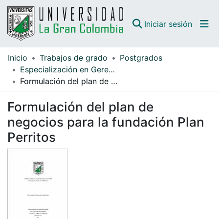
(curren
Iniciar sesión
Inicio
Trabajos de grado
Postgrados
Comunidades
Especialización en Gerencia
Formulación del plan de negocios para la fundación Plan Perritos
Todo DSpace
Formulación del plan de
Guías
negocios para la fundación Plan
Perritos