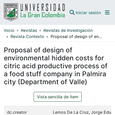
(curren
Iniciar sesión
Inicio
Revistas
Revistas de Investigación
Comunidades
Revista Contexto
Proposal of design of environmental hidden costs for citric acid productive process of a food stuff company in Palmira city (Department of Valle)
Todo DSpace
Proposal of design of
Guías
environmental hidden costs for
citric acid productive process of
a food stuff company in Palmira
city (Department of Valle)
Vista sencilla de ítem
dc.creator
Lemos De La Cruz, Jorge Edua